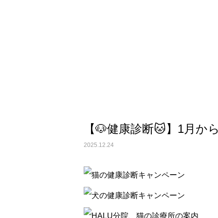
画像診断科
【🐶健康診断🐱】1月か
2025.12.24