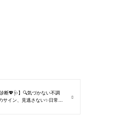
断💖🩺】🔍気づかない不調
体のサイン、見逃さない✨日常ケ