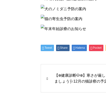
Tweet
Share
Hatena
Pocket
【❄️健康診断🐶❄️】寒さが
ましょう🩺12月の猫診察の予定