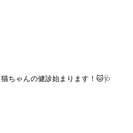
軟部外科
産科
ら猫ちゃんの健診始まります！🐱🩺