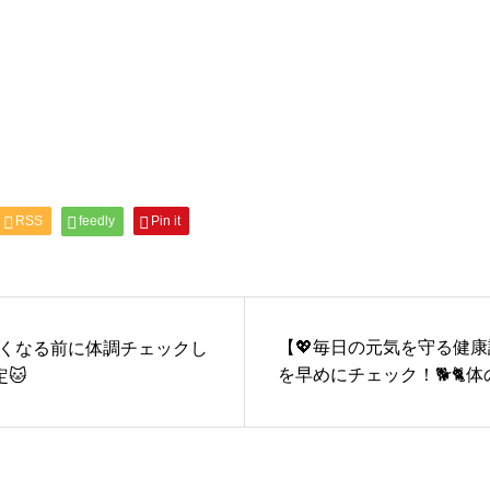
RSS
feedly
Pin it
【💖毎日の元気を守る健康診
厳しくなる前に体調チェックし
を早めにチェック！🐕🐈
🐱
ア＋専門的な視点で