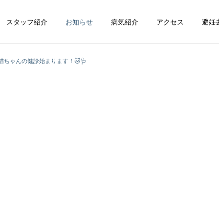
スタッフ紹介
お知らせ
病気紹介
アクセス
避妊
ら猫ちゃんの健診始まります！🐱🩺
循環器科
整形外科
脳神経科
皮膚科