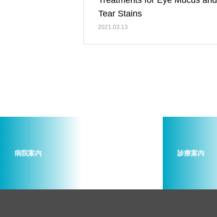
Treatments for Eye Mucus and
Tear Stains
2021.03.13
病院案内
診療案内