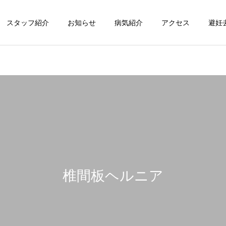
スタッフ紹介
お知らせ
病気紹介
アクセス
避妊
循環器科
整形外科
椎間板ヘルニア
脳神経科
皮膚科