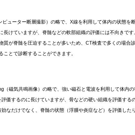
aphy（コンピューター断層撮影）の略で、X線を利用して体内の状
に長けていますが、脊髄などの軟部組織の評価には不向きです
物質が脊髄を圧迫することが多いため、CT検査で多くの場合
ることで診断することができます。
nce Imaging（磁気共鳴画像）の略で、強い磁石と電波を利用し
を評価するのに長けていますが、骨などの硬い組織を評価する
有効なだけでなく、脊髄の状態（浮腫や炎症など）を評価した