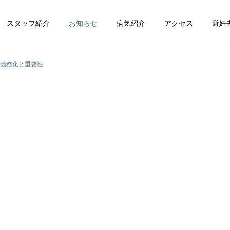
スタッフ紹介
お知らせ
病気紹介
アクセス
避妊
義務化と重要性
循環器科
整形外科
脳神経科
皮膚科