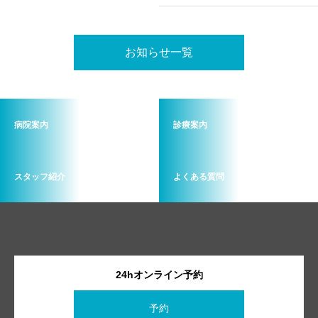
す🐶🐱本格的な夏を迎える
前に、日頃の気になる症状
もぜひご相談ください✨️
お知らせ一覧
病院案内
診療案内
スタッフ紹介
よくある質問
24hオンライン予約
予約