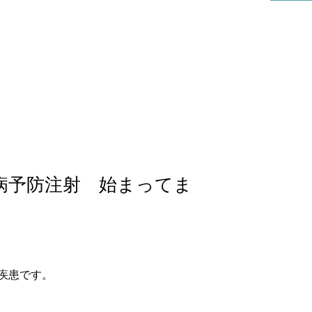
リハビリ科
病予防注射 始まってま
疾患です。