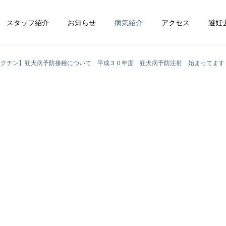
スタッフ紹介
お知らせ
病気紹介
アクセス
避妊
ワクチン】狂犬病予防接種について 平成３０年度 狂犬病予防注射 始まってます
循環器科
整形外科
脳神経科
皮膚科