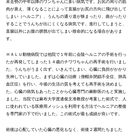
未去勢の中年以降のワンちゃんに多い病気です。お尻の周りの筋
画像診断科
軟部外科
肉が衰え、薄くなることによって直腸がお尻の方向に飛び出して
しまい（ヘルニア）、うんちの通り道が狭まったり、曲がったり
することでうんちが出にくくなる病気です。進行してしまうと、
直腸以外にお腹の膀胱が出てしまい致命的になる場合がありま
す。
ＨＡＬＵ動物病院では他院で１年前に会陰ヘルニアの手術を行っ
たが再発してしまった１４歳のチワワちゃんの再手術を行いまし
た。うんちがうまく出ず、いきんでしまい、心臓に負担がかかり
失神していました。まずは心臓の治療（僧帽弁閉鎖不全症、肺高
血圧症）を行い、今後の生活の質を考えても再手術を決めまし
た。心臓の病気もあったことから心臓専門の麻酔医のもと実施し
ました。当院では麻布大学渡邊俊文准教授が考案した術式で、人
に使われている医療用メッシュを利用する方法でヘルニアの整復
を専門家の下で行いました。この術式が最も成績が良いです。
術後は心配していた心臓の悪化もなく、術後２週間たちました