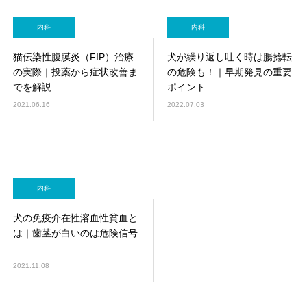
内科
内科
猫伝染性腹膜炎（FIP）治療
犬が繰り返し吐く時は腸捻転
の実際｜投薬から症状改善ま
の危険も！｜早期発見の重要
でを解説
ポイント
2021.06.16
2022.07.03
内科
犬の免疫介在性溶血性貧血と
は｜歯茎が白いのは危険信号
2021.11.08