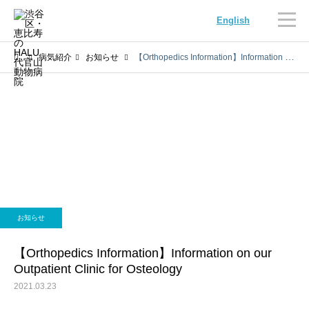
English
病気紹介
お知らせ
【Orthopedics Information】Information on our Outpatient Clinic for Osteology
内科
循環器科
お知らせ
腫瘍科
脳神経科
【Orthopedics Information】Information on our
Outpatient Clinic for Osteology
2021.03.23