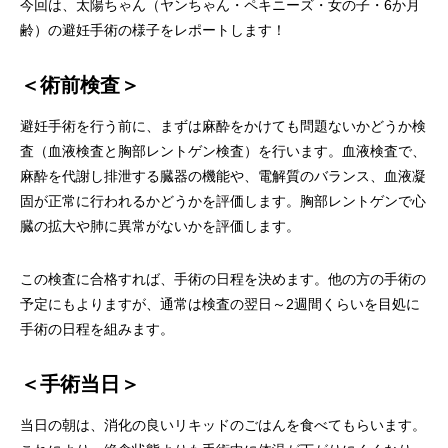
今回は、太陽ちゃん（ヤンちゃん・ペキニーズ・女の子・6か月
画像診断科
軟部外科
齢）の避妊手術の様子をレポートします！
＜術前検査＞
避妊手術を行う前に、まずは麻酔をかけても問題ないかどうか検
査（血液検査と胸部レントゲン検査）を行います。血液検査で、
麻酔を代謝し排泄する臓器の機能や、電解質のバランス、血液凝
固が正常に行われるかどうかを評価します。胸部レントゲンで心
臓の拡大や肺に異常がないかを評価します。
この検査に合格すれば、手術の日程を決めます。他の方の手術の
予定にもよりますが、通常は検査の翌日～2週間くらいを目処に
手術の日程を組みます。
＜手術当日＞
当日の朝は、消化の良いリキッドのごはんを食べてもらいます。