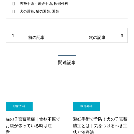
去勢手術・避妊手術
,
軟部外科
犬の避妊
,
猫の避妊
,
避妊
前の記事
次の記事
関連記事
軟部外科
軟部外科
猫の子宮蓄膿症｜食欲不振で
避妊手術で予防！犬の子宮蓄
お腹が張っている時は注
膿症とは｜気をつけるべき症
意！
状と治療法