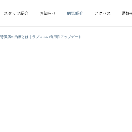
スタッフ紹介
お知らせ
病気紹介
アクセス
避妊
性腎臓病の治療とは｜ラプロスの有用性アップデート
循環器科
整形外科
脳神経科
皮膚科